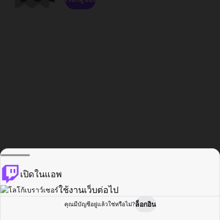
เปิดในแอพ
ใช้งานเว็บต่อไป
ล็อกอิน
คุณมีบัญชีอยู่แล้วใช่หรือไม่?
หน้าแรก
เรียกดู
กิจกรรม
โปรไฟล์