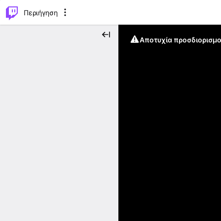
..
⌥
P
Περιήγηση
Αποτυχία προσδιορισμο