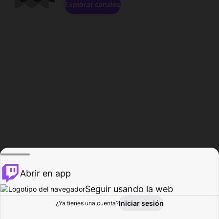
Explorar canales
Abrir en app
Seguir usando la web
Iniciar sesión
Página del
¿Ya tienes una cuenta?
Explorar
Actividad
Perfil
Creador