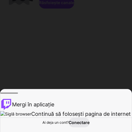
Răsfoiește canale
Mergi în aplicație
Continuă să folosești pagina de internet
Conectare
Ai deja un cont?
Acasă
Răsfoire
Activitate
Profil