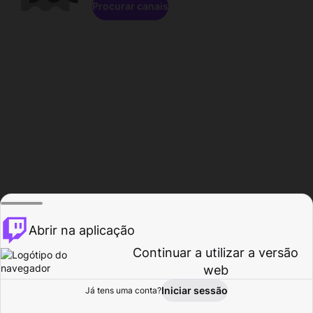
Procurar canais
Abrir na aplicação
Continuar a utilizar a versão
web
Iniciar sessão
Já tens uma conta?
Página inicial
Procurar
Atividade
Perfil