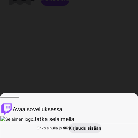
Avaa sovelluksessa
Jatka selaimella
Kirjaudu sisään
Onko sinulla jo tili?
Koti
Selaa
Toiminta
Profiili