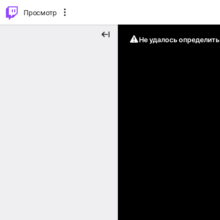
.
⌥
P
Просмотр
Не удалось определит