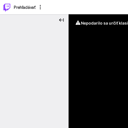
..
⌥
P
Prehľadávať
Nepodarilo sa určiť klas