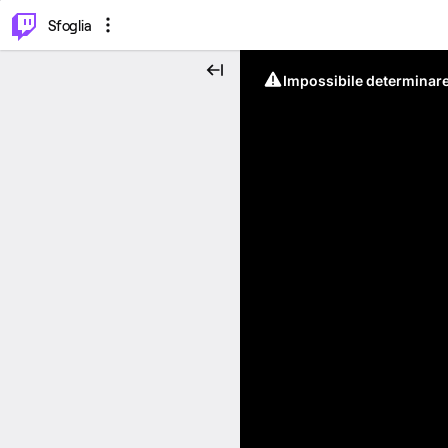
⌥
P
Sfoglia
Impossibile determinare