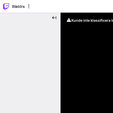
⌥
P
Bläddra
Kunde inte klassificera 