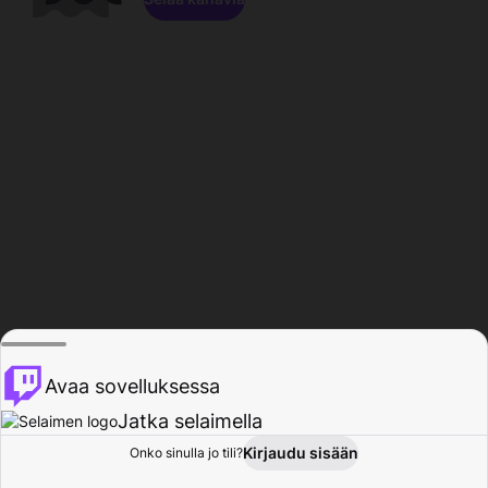
Avaa sovelluksessa
Jatka selaimella
Kirjaudu sisään
Onko sinulla jo tili?
Koti
Selaa
Toiminta
Profiili