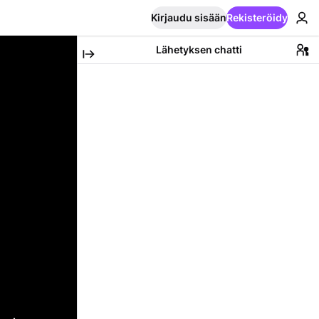
Kirjaudu sisään
Rekisteröidy
Lähetyksen chatti