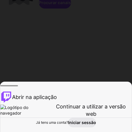
Procurar canais
Abrir na aplicação
Continuar a utilizar a versão
web
Iniciar sessão
Já tens uma conta?
Página inicial
Procurar
Atividade
Perfil