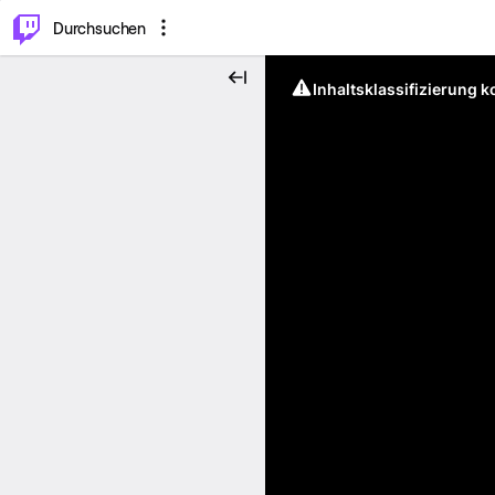
.
⌥
P
Durchsuchen
Inhaltsklassifizierung 