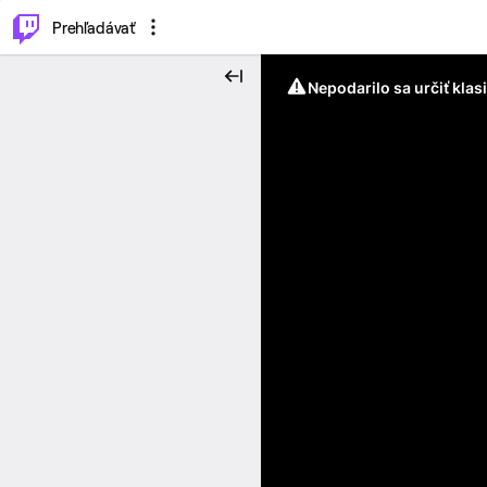
..
⌥
P
Prehľadávať
Nepodarilo sa určiť klas