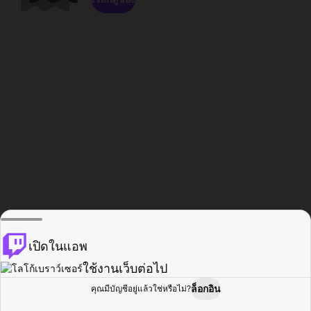
เปิดในแอพ
ใช้งานเว็บต่อไป
ล็อกอิน
คุณมีบัญชีอยู่แล้วใช่หรือไม่?
หน้าแรก
เรียกดู
กิจกรรม
โปรไฟล์