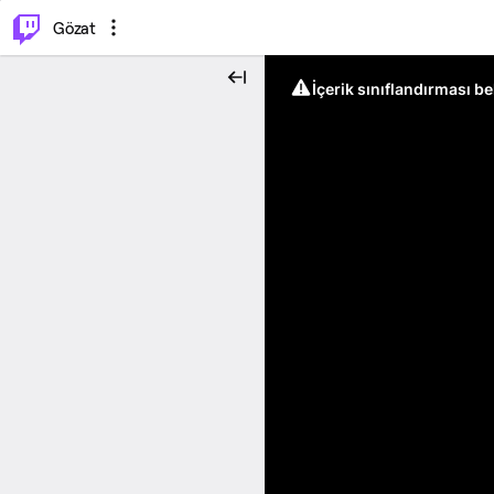
⌥
P
Gözat
İçerik sınıflandırması b