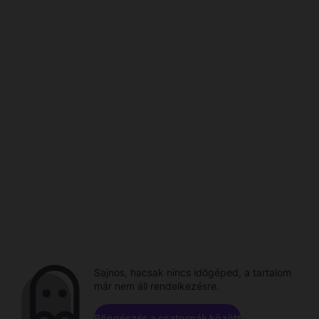
Sajnos, hacsak nincs időgéped, a tartalom
már nem áll rendelkezésre.
Böngészés a csatornák között