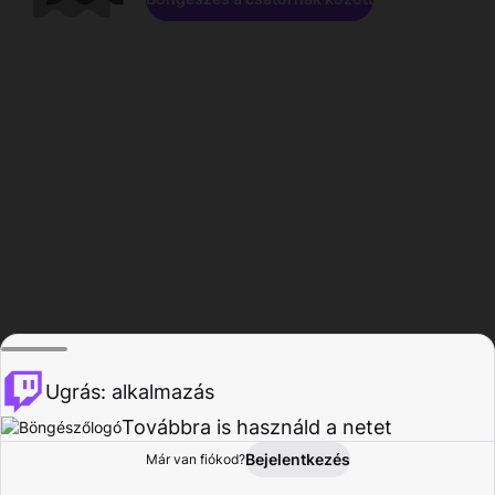
Ugrás: alkalmazás
Továbbra is használd a netet
Bejelentkezés
Már van fiókod?
Főoldal
Böngészés
Tevékenység
Profil