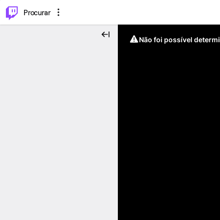
.
⌥
P
Procurar
Não foi possível determ