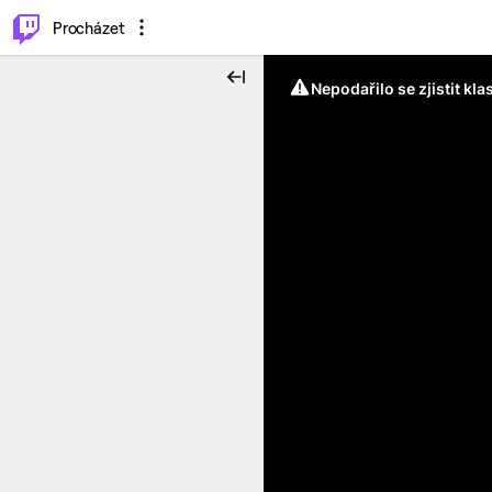
..
⌥
P
Procházet
Nepodařilo se zjistit kla