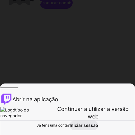
Procurar canais
Abrir na aplicação
Continuar a utilizar a versão
web
Iniciar sessão
Já tens uma conta?
Página inicial
Procurar
Atividade
Perfil