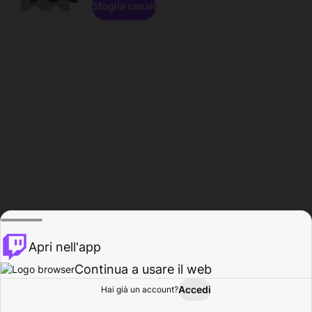
Sfoglia canali
Apri nell'app
Continua a usare il web
Accedi
Hai già un account?
Base
Sfoglia
Attività
Profilo