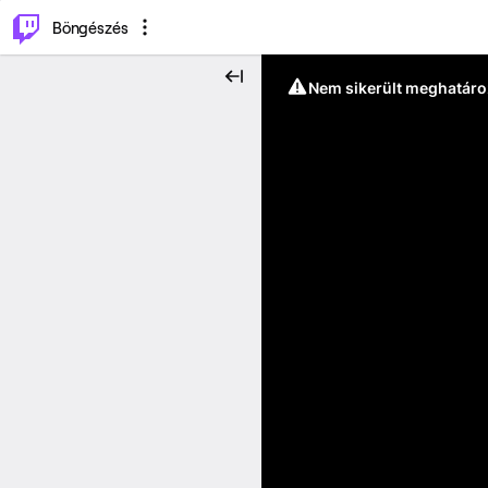
⌥
P
Böngészés
Nem sikerült meghatáro