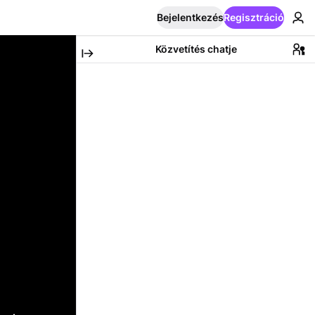
Bejelentkezés
Regisztráció
Közvetítés chatje