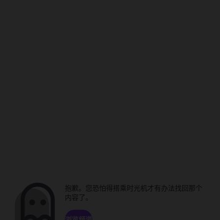
抱歉。您恐怕得搭乘时光机才有办法找回那个
内容了。
浏览频道