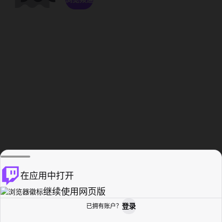
在应用中打开
继续使用网页版
登录
已拥有账户？
主页
浏览
活动纪录
个人资料