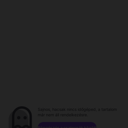
Sajnos, hacsak nincs időgéped, a tartalom
már nem áll rendelkezésre.
Böngészés a csatornák között