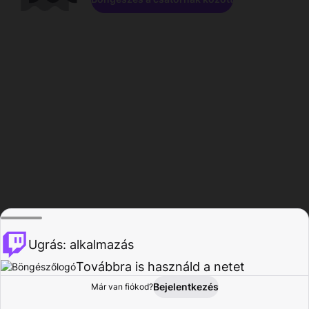
Ugrás: alkalmazás
Továbbra is használd a netet
Bejelentkezés
Már van fiókod?
Főoldal
Böngészés
Tevékenység
Profil