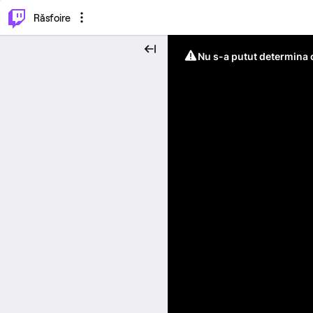
⌥
P
Răsfoire
Nu s-a putut determina c