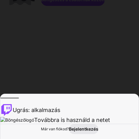
Ugrás: alkalmazás
Továbbra is használd a netet
Bejelentkezés
Már van fiókod?
Főoldal
Böngészés
Tevékenység
Profil