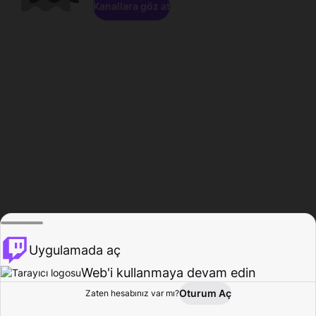
Kanallara göz at
Uygulamada aç
Web'i kullanmaya devam edin
Oturum Aç
Zaten hesabınız var mı?
Ana Sayfa
Gözat
Aktivite
Profil