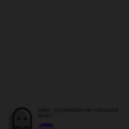
抱歉啦！您恐怕得搭乘時光機才有辦法找回那
個內容了。
瀏覽頻道