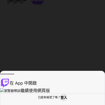
在 App 中開啟
繼續使用網頁版
登入
已經有帳號了嗎？
創作者基地
瀏覽
活動紀錄
個人檔案