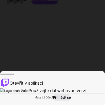
Otevřít v aplikaci
Používejte dál webovou verzi
Přihlásit se
Máte již účet?
Domů
Procházet
Aktivita
Profil