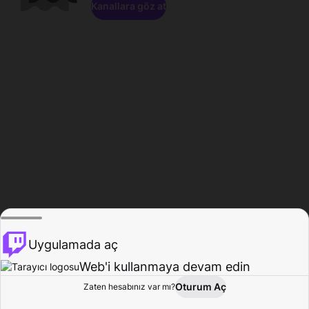
Kanallara göz at
Uygulamada aç
Web'i kullanmaya devam edin
Oturum Aç
Zaten hesabınız var mı?
Ana Sayfa
Gözat
Aktivite
Profil