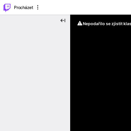
..
⌥
P
Procházet
Nepodařilo se zjistit kla