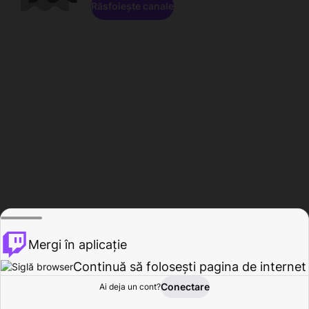
Răsfoiește canale
Mergi în aplicație
Continuă să folosești pagina de internet
Conectare
Ai deja un cont?
Acasă
Răsfoire
Activitate
Profil