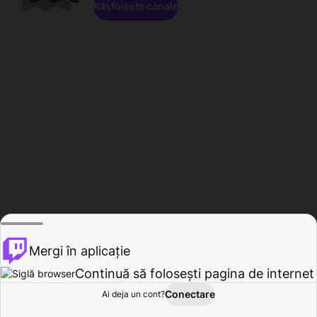
Răsfoiește canale
Mergi în aplicație
Continuă să folosești pagina de internet
Conectare
Ai deja un cont?
Acasă
Răsfoire
Activitate
Profil