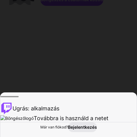
Ugrás: alkalmazás
Továbbra is használd a netet
Bejelentkezés
Már van fiókod?
Főoldal
Böngészés
Tevékenység
Profil