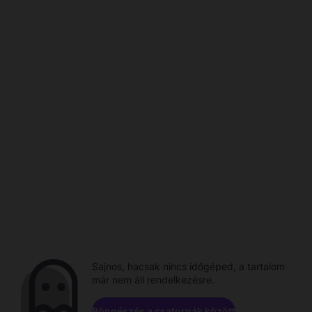
Sajnos, hacsak nincs időgéped, a tartalom
már nem áll rendelkezésre.
Böngészés a csatornák között