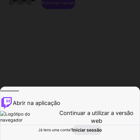
Procurar canais
Abrir na aplicação
Continuar a utilizar a versão
web
Iniciar sessão
Já tens uma conta?
Página inicial
Procurar
Atividade
Perfil