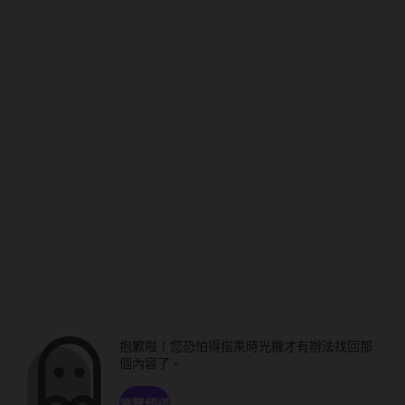
抱歉啦！您恐怕得搭乘時光機才有辦法找回那
個內容了。
瀏覽頻道