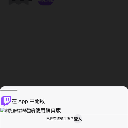
在 App 中開啟
繼續使用網頁版
登入
已經有帳號了嗎？
創作者基地
瀏覽
活動紀錄
個人檔案