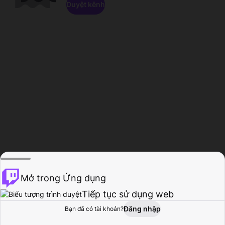
Duyệt kênh
Mở trong Ứng dụng
Tiếp tục sử dụng web
Đăng nhập
Bạn đã có tài khoản?
Trang chủ
Duyệt
Hoạt động
Hồ sơ