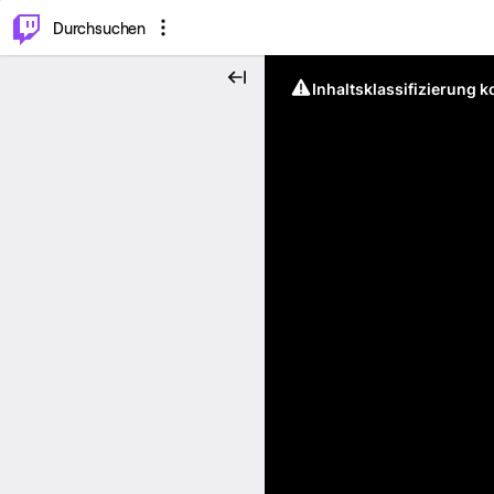
.
⌥
P
Durchsuchen
Inhaltsklassifizierung 