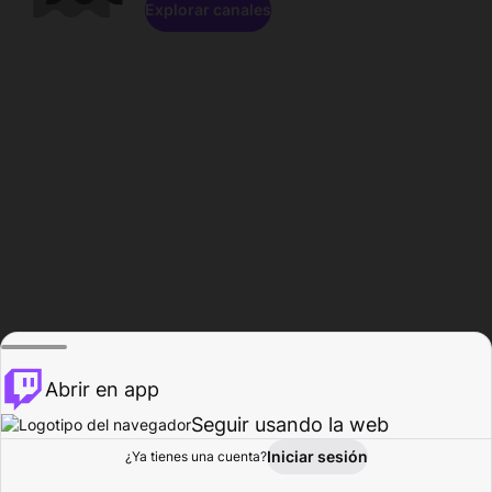
Explorar canales
Abrir en app
Seguir usando la web
Iniciar sesión
Página del
¿Ya tienes una cuenta?
Explorar
Actividad
Perfil
Creador