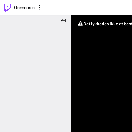
⌥
P
Gennemse
Det lykkedes ikke at be