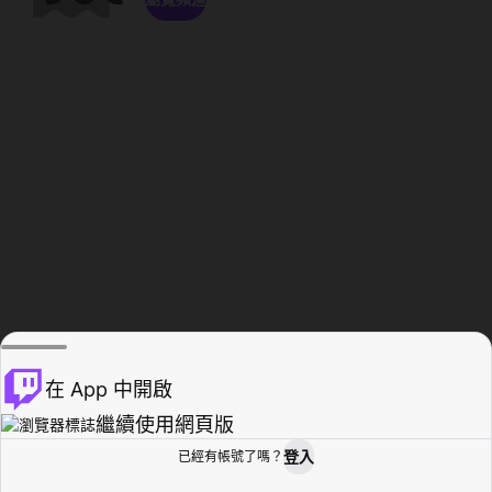
在 App 中開啟
繼續使用網頁版
登入
已經有帳號了嗎？
創作者基地
瀏覽
活動紀錄
個人檔案