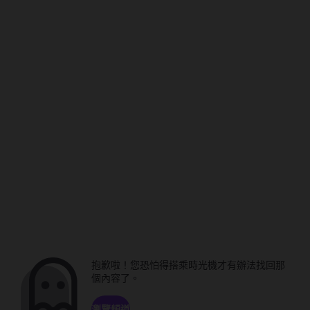
抱歉啦！您恐怕得搭乘時光機才有辦法找回那
個內容了。
瀏覽頻道