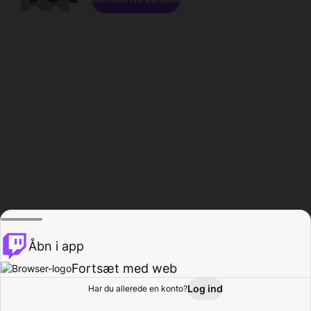
Åbn i app
Fortsæt med web
Log ind
Har du allerede en konto?
Hjem
Gennemse
Aktivitet
Profil