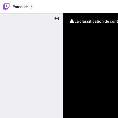
⌥
P
Parcourir
La classification de con