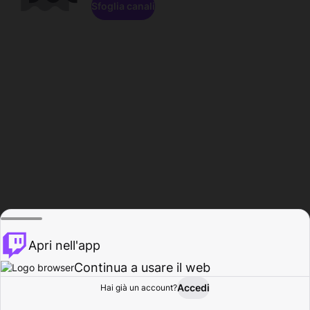
Sfoglia canali
Apri nell'app
Continua a usare il web
Accedi
Hai già un account?
Base
Sfoglia
Attività
Profilo