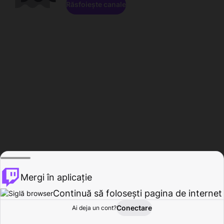
Răsfoiește canale
Mergi în aplicație
Continuă să folosești pagina de internet
Conectare
Ai deja un cont?
Acasă
Răsfoire
Activitate
Profil