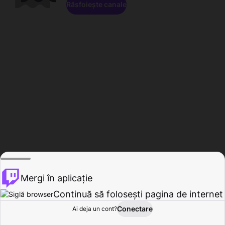
Răsfoiește canale
Mergi în aplicație
Continuă să folosești pagina de internet
Conectare
Ai deja un cont?
Acasă
Răsfoire
Activitate
Profil