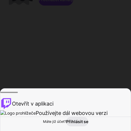
Otevřít v aplikaci
Používejte dál webovou verzi
Přihlásit se
Máte již účet?
Domů
Procházet
Aktivita
Profil