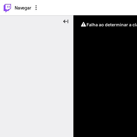
⌥
P
Navegar
Falha ao determinar a c