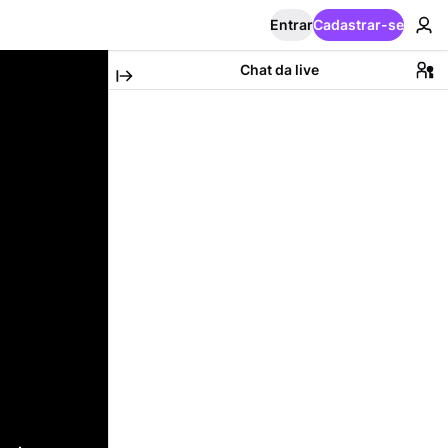
Entrar
Cadastrar-se
Chat da live