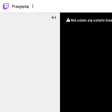
…
⌥
P
Przeglądaj
Nie udało się ustalić klas